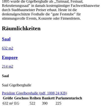
1895 wurde die Gigelberghalle als „Turnsaal, Festsaal,
Rekrutierungssaal" in damals kostengünstiger Fachwerkbauweise
durch Stadtbaumeister Preiser erbaut. Heute ist die
denkmalgeschützte Festhalle die "gute Feststube" für
stimmungsvolle Events, Konzerte oder Firmenfeiern.
Räumlichkeiten
Saal
632 m2
Empore
214 m2
Saal
Saal Gigelberghalle
Preisliste Gigelberghalle
(pdf, 1008,24 KB)
Größe
Geschoss
Reihen
Bankett
Parlamentarisch
632 m²
EG
522
390
225